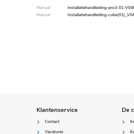
Manual :
Installatiehandleiding-pro3-01-V04
Manual :
Installatiehandleiding-cube(01)_V
Klantenservice
De c
Contact
K
Vacatures
K