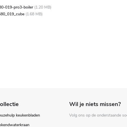
80-019-pro3-boiler
(1.20 MB)
0480_019_cube
(1.68 MB)
ollectie
Wil je niets missen?
euzehulp keukenbladen
Volg ons op de onderstaande soc
okendwaterkraan