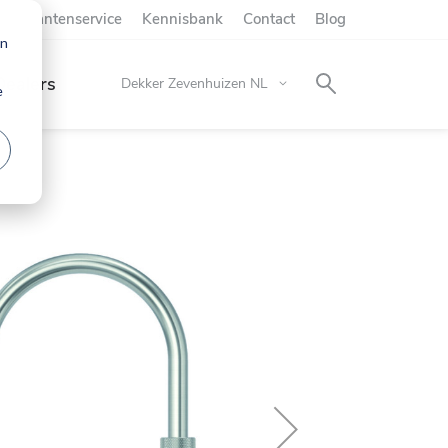
r
Klantenservice
Kennisbank
Contact
Blog
jn
Dealers
Selecteer
Dekker Zevenhuizen NL
e
winkel