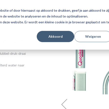
Werken bij Dekke
site of door hiernaast op akkoord te drukken, geef je aan akkoord te zi
om de website te analyseren en de inhoud te optimaliseren.
amer
Onderhoud & Montage
Over ons
Nieuws
aan deze website. Er wordt een kleine cookie in je browser geplaatst om t
Akkoord
Weigeren
Ga
+ Cube | Rvs
naar
het
dubbel-druk-draai
einde
van
lterd water naar
de
afbeeldingen-
gallerij