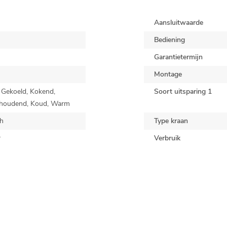
van
de
Aansluitwaarde
afbeeldingen-
Bediening
gallerij
Garantietermijn
Montage
, Gekoeld, Kokend,
Soort uitsparing 1
houdend, Koud, Warm
h
Type kraan
r
Verbruik