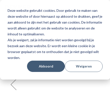
Selecteer
Dekker Zevenhuizen NL
Deze website gebruikt cookies. Door gebruik te maken van
winkel
deze website of door hiernaast op akkoord te drukken, geef je
Ga
aan akkoord te zijn met het gebruik van cookies. De informatie
naar
wordt alleen gebruikt om de website te analyseren en de
het
inhoud te optimaliseren.
einde
Als je weigert, zal je informatie niet worden gevolgd bij je
van
bezoek aan deze website. Er wordt een kleine cookie in je
de
browser geplaatst om te onthouden dat je niet gevolgd wilt
afbeeldingen-
worden.
gallerij
Akkoord
Weigeren