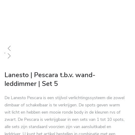
Ga
naar
Lanesto | Pescara t.b.v. wand-
het
leddimmer | Set 5
begin
van
De Lanesto Pescara is een stijlvol verlichtingssysteem die zowel
de
dimbaar of schakelbaar is te verkrijgen. De spots geven warm
afbeeldingen-
wit licht en hebben een mooie ronde body in de kleuren rvs of
gallerij
zwart. De Pescara is verkrijgbaar in een sets van 1 tot 10 spots,
alle sets zijn standaard voorzien zijn van aansluitkabel en
leddriver. U kunt het artikel bestellen in combinatie met een