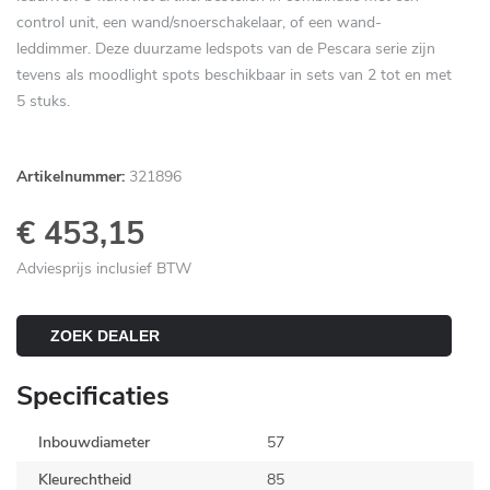
control unit, een wand/snoerschakelaar, of een wand-
leddimmer. Deze duurzame ledspots van de Pescara serie zijn
tevens als moodlight spots beschikbaar in sets van 2 tot en met
5 stuks.
Artikelnummer:
321896
€ 453,15
Adviesprijs inclusief BTW
ZOEK DEALER
Specificaties
Inbouwdiameter
57
Kleurechtheid
85